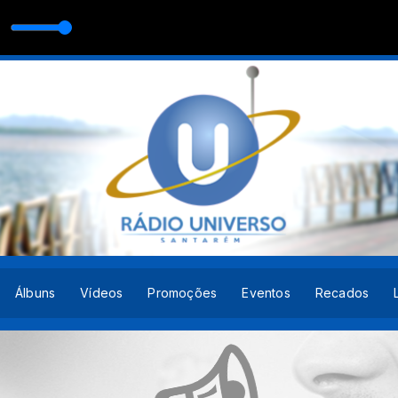
Do Sol
Álbuns
Vídeos
Promoções
Eventos
Recados