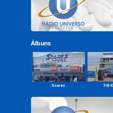
Álbuns
Soares
F/B 