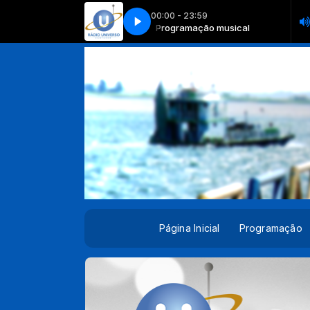
00:00 - 23:59
026.mp3 (online-audio-converter.com)
Programação musical
Programação musical
FB JULIANA SANTOS OK 1004202
Página Inicial
Programação