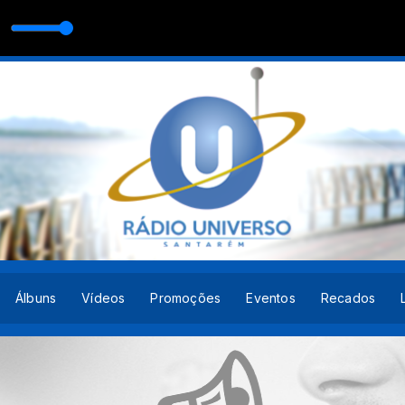
6.mp3 (online-audio-converter.com)
Álbuns
Vídeos
Promoções
Eventos
Recados